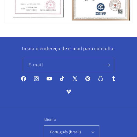
Insira o endereço de e-mail para consulta.
E-mail
Facebook
Instagram
YouTube
TikTok
X
Pinterest
Snapchat
Tumblr
(Twitter)
Vimeo
Idioma
Português (brasil)