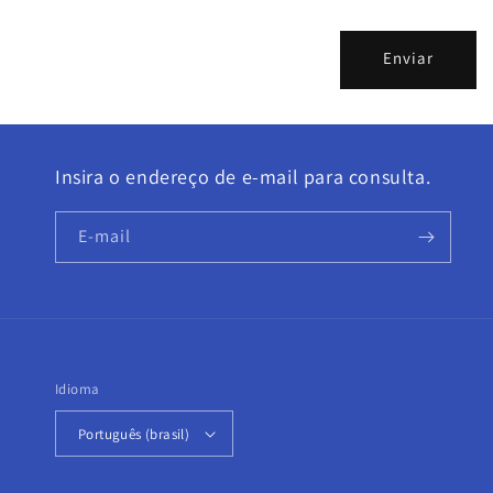
i
o
Enviar
d
e
c
Insira o endereço de e-mail para consulta.
o
n
E-mail
t
a
t
o
Idioma
Português (brasil)