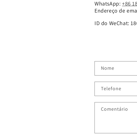
WhatsApp:
+86 1
Endereço de emai
ID do WeChat: 1
F
Nome
o
r
Telefone
m
u
Comentário
l
á
r