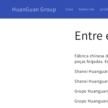
HuanGuan Group
Casa
Sobre nós
prod
Entre
Fábrica chinesa d
peças forjadas. 
Shanxi Huanguan 
Shanxi Huanguan 
Grupo Huanguan (
Grupo Huanguan (