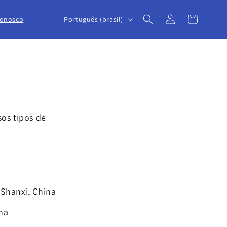
Fazer
I
Carrinho
Português (brasil)
conosco
login
d
i
o
m
a
sos tipos de
 Shanxi, China
na