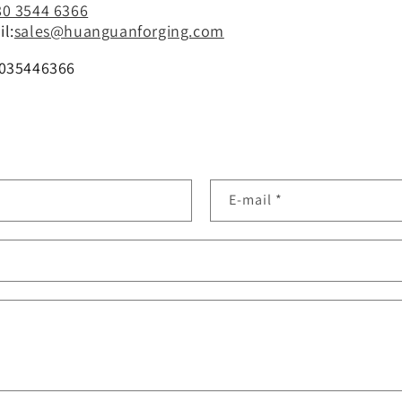
80 3544 6366
l:
sales@huanguanforging.com
8035446366
E-mail
*